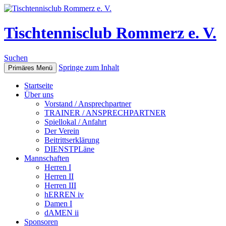
Tischtennisclub Rommerz e. V.
Suchen
Springe zum Inhalt
Primäres Menü
Startseite
Über uns
Vorstand / Ansprechpartner
TRAINER / ANSPRECHPARTNER
Spiellokal / Anfahrt
Der Verein
Beitrittserklärung
DIENSTPLäne
Mannschaften
Herren I
Herren II
Herren III
hERREN iv
Damen I
dAMEN ii
Sponsoren