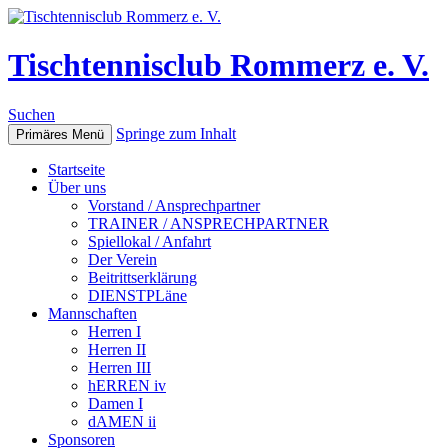
Tischtennisclub Rommerz e. V.
Suchen
Springe zum Inhalt
Primäres Menü
Startseite
Über uns
Vorstand / Ansprechpartner
TRAINER / ANSPRECHPARTNER
Spiellokal / Anfahrt
Der Verein
Beitrittserklärung
DIENSTPLäne
Mannschaften
Herren I
Herren II
Herren III
hERREN iv
Damen I
dAMEN ii
Sponsoren