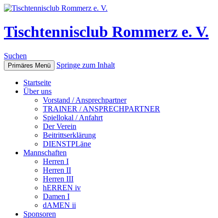
Tischtennisclub Rommerz e. V.
Suchen
Springe zum Inhalt
Primäres Menü
Startseite
Über uns
Vorstand / Ansprechpartner
TRAINER / ANSPRECHPARTNER
Spiellokal / Anfahrt
Der Verein
Beitrittserklärung
DIENSTPLäne
Mannschaften
Herren I
Herren II
Herren III
hERREN iv
Damen I
dAMEN ii
Sponsoren