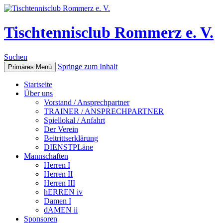
Tischtennisclub Rommerz e. V.
Suchen
Springe zum Inhalt
Primäres Menü
Startseite
Über uns
Vorstand / Ansprechpartner
TRAINER / ANSPRECHPARTNER
Spiellokal / Anfahrt
Der Verein
Beitrittserklärung
DIENSTPLäne
Mannschaften
Herren I
Herren II
Herren III
hERREN iv
Damen I
dAMEN ii
Sponsoren